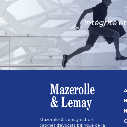
Intégrité e
A
N
N
Mazerolle & Lemay est un
C
cabinet d'avocats bilingue de la