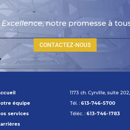
t Excellence
, notre promesse à tous
CONTACTEZ-NOUS
ccueil
1173 ch. Cyrville, suite 2
otre équipe
Tél. :
613-746-5700
os services
Téléc. :
613-746-1783
arrières