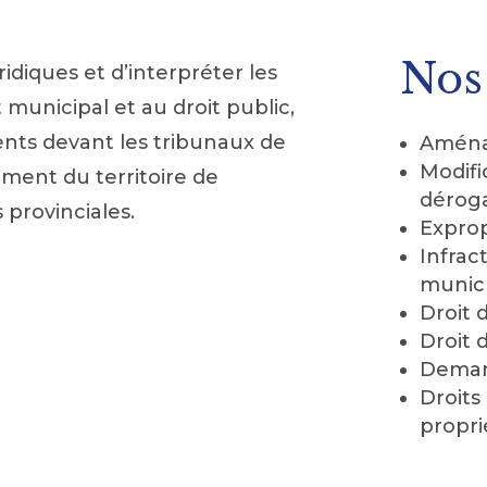
Nos
idiques et d’interpréter les
t municipal et au droit public,
ents devant les tribunaux de
Aména
Modifi
ment du territoire de
dérog
s provinciales.
Exprop
Infrac
munic
Droit 
Droit 
Deman
Droits
propri