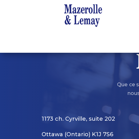
Que ce s
nous
1173 ch. Cyrville, suite 202
Ottawa (Ontario) K1J 7S6