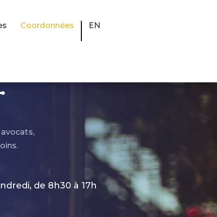
es
Coordonnées
EN
r
 avocats,
oins.
ndredi, de 8h30 à 17h